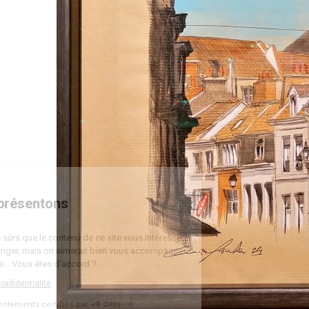
Bienvenue
Nous vous présentons
Les cookies
On a attendu d'être sûrs que le contenu de ce site vous intéresse
avant de vous déranger, mais on aimerait bien vous accompagner
pendant votre visite... Vous êtes d'accord ?
Lire la politique de confidentialité
Consentements certifiés par