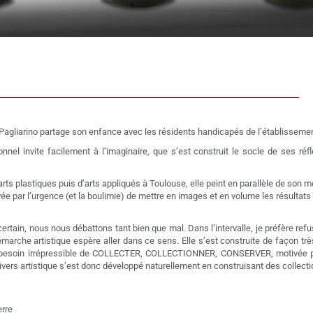
a Pagliarino partage son enfance avec les résidents handicapés de l’établissemen
ionnel invite facilement à l’imaginaire, que s’est construit le socle de ses r
d’arts plastiques puis d’arts appliqués à Toulouse, elle peint en parallèle de son
vée par l’urgence (et la boulimie) de mettre en images et en volume les résultat
ertain, nous nous débattons tant bien que mal. Dans l’intervalle, je préfère re
 artistique espère aller dans ce sens. Elle s’est construite de façon tr
 besoin irrépressible de COLLECTER, COLLECTIONNER, CONSERVER, motivée pe
nivers artistique s’est donc développé naturellement en construisant des collectio
erre