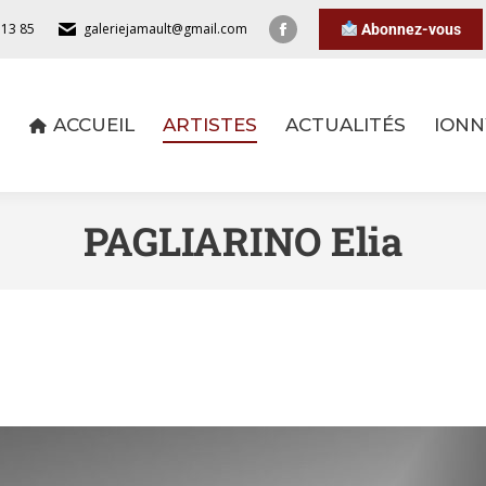
 13 85
galeriejamault@gmail.com
Abonnez-vous
ACCUEIL
ARTISTES
ACTUALITÉS
IONN
ACCUEIL
ARTISTES
ACTUALITÉS
IONN
PAGLIARINO Elia