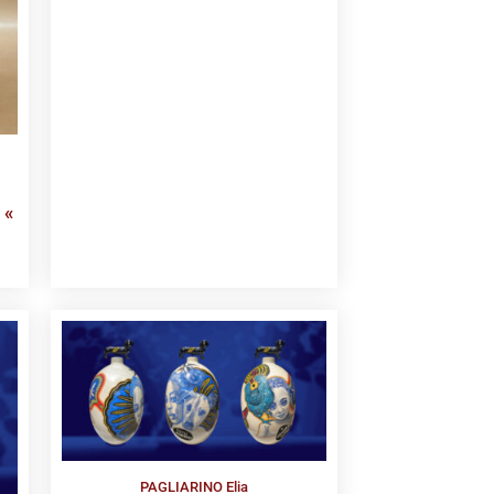
 «
PAGLIARINO Elia