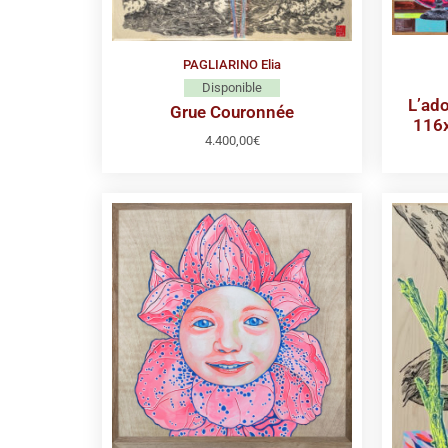
PAGLIARINO Elia
Disponible
L’ad
Grue Couronnée
116x
4.400,00
€