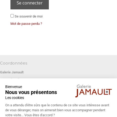
Se connecter
Se souvenir de moi
Mot de passe perdu ?
Coordonnées
Galerie Jamault
19 rue des Blancs Manteaux
Bienvenue
75004 PARIS
Nous vous présentons
+33 (0)1 42 74 13 85
Les cookies
galeriejamault@gmail.com
On a attendu d'être sûrs que le contenu de ce site vous intéresse avant
de vous déranger, mais on aimerait bien vous accompagner pendant
votre visite... Vous êtes d'accord ?