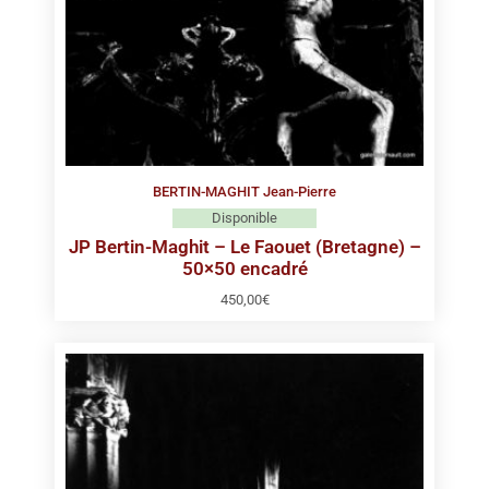
BERTIN-MAGHIT Jean-Pierre
Disponible
JP Bertin-Maghit – Le Faouet (Bretagne) –
50×50 encadré
450,00
€