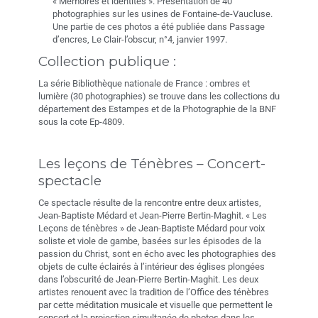
« Mémoires et identités ». Présentation de 40
photographies sur les usines de Fontaine-de-Vaucluse.
Une partie de ces photos a été publiée dans Passage
d’encres, Le Clair-l’obscur, n°4, janvier 1997.
Collection publique :
La série Bibliothèque nationale de France : ombres et
lumière (30 photographies) se trouve dans les collections du
département des Estampes et de la Photographie de la BNF
sous la cote Ep-4809.
Les leçons de Ténèbres – Concert-
spectacle
Ce spectacle résulte de la rencontre entre deux artistes,
Jean-Baptiste Médard et Jean-Pierre Bertin-Maghit. « Les
Leçons de ténèbres » de Jean-Baptiste Médard pour voix
soliste et viole de gambe, basées sur les épisodes de la
passion du Christ, sont en écho avec les photographies des
objets de culte éclairés à l’intérieur des églises plongées
dans l’obscurité de Jean-Pierre Bertin-Maghit. Les deux
artistes renouent avec la tradition de l’Office des ténèbres
par cette méditation musicale et visuelle que permettent le
concert et la projection simultanée de photos dans les