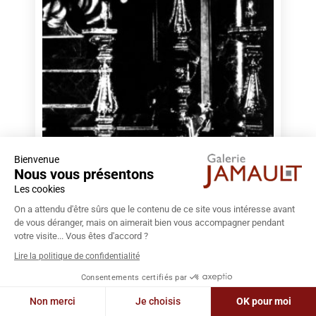
Bienvenue
Nous vous présentons
Les cookies
On a attendu d'être sûrs que le contenu de ce site vous intéresse avant
de vous déranger, mais on aimerait bien vous accompagner pendant
BERTIN-MAGHIT Jean-Pierre
votre visite... Vous êtes d'accord ?
Disponible
Lire la politique de confidentialité
JP Bertin-Maghit – San Andres, Madrid –
Consentements certifiés par
120×80 cm
Non merci
Je choisis
OK pour moi
1.200,00
€