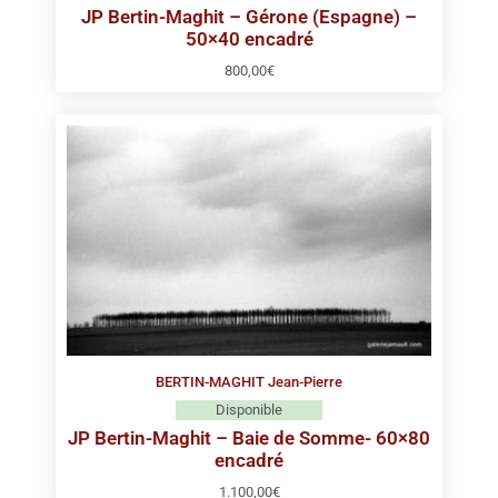
JP Bertin-Maghit – Gérone (Espagne) –
50×40 encadré
800,00
€
BERTIN-MAGHIT Jean-Pierre
Disponible
JP Bertin-Maghit – Baie de Somme- 60×80
encadré
1.100,00
€