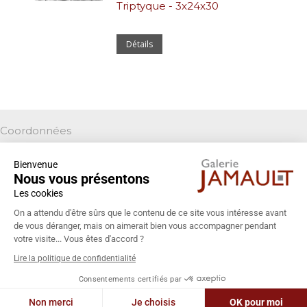
Triptyque - 3x24x30
Détails
Coordonnées
Galerie Jamault
Bienvenue
19 rue des Blancs Manteaux
Nous vous présentons
75004 PARIS
Les cookies
+33 (0)1 42 74 13 85
On a attendu d'être sûrs que le contenu de ce site vous intéresse avant
galeriejamault@gmail.com
de vous déranger, mais on aimerait bien vous accompagner pendant
votre visite... Vous êtes d'accord ?
Lire la politique de confidentialité
Consentements certifiés par
Non merci
Je choisis
OK pour moi