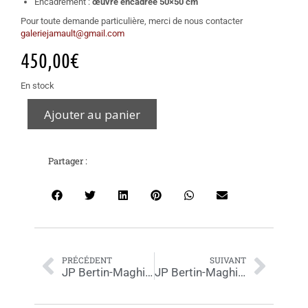
Encadrement :
œuvre encadrée 50×50 cm
Pour toute demande particulière, merci de nous contacter
galeriejamault@gmail.com
450,00
€
En stock
Ajouter au panier
Partager :
PRÉCÉDENT
SUIVANT
JP Bertin-Maghit – Concepcion Réal de Calatravas (Madrid) – 40×30 encadré
JP Bertin-Maghit – Le Faouet (Bretagne) – 50×50 encadré