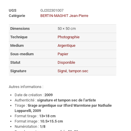
UGS
GJ202301007
Catégorie
BERTIN-MAGHIT Jean-Pierre
Dimensions
50 × 50 cm
Technique
Photographie
Medium
Argentique
Sous-medium
Papier
Statut
Disponible
Signature
Signé
,
tampon sec
Autres informations :
Date de création :
2009
Authenticité :
signature et tampon sec de l’artiste
Tirage :
tirage argentique sur Ilford Warmtone par Nathalie
Lopparelli, 2009
Format tirage :
13×18 cm
Format image :
10.5×15.5 cm
Numérotation :
1/8