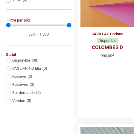
Filtre par prix
CAVILLAC Corinne
330
—
1.830
Disponible
COLOMBES D
Statut
990,00
€
Disponible
(
48
)
PAGLIARINO Elia
(
0
)
Réservé
(
0
)
Réservée
(
0
)
Sur demande
(
0
)
Vendue
(
5
)