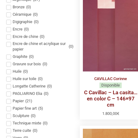
Bronze
(
0
)
Céramique
(
0
)
Digigraphie
(
0
)
Encre
(
0
)
Encre de chine
(
0
)
Encre de chine et acrylique sur
(
0
)
papier
Graphite
(
0
)
Gravure sur bois
(
0
)
Huile
(
0
)
Huile sur toile
(
0
)
CAVILLAC Corinne
Disponible
Longatte Catherine
(
0
)
C Cavillac – La casita…
PAGLIARINO Elia
(
0
)
en color C – 146×97
Papier
(
21
)
cm
Papier fine art
(
5
)
1.800,00
€
Sculpture
(
0
)
Technique mixte
(
0
)
Terre cuite
(
0
)
Verre
(
0
)