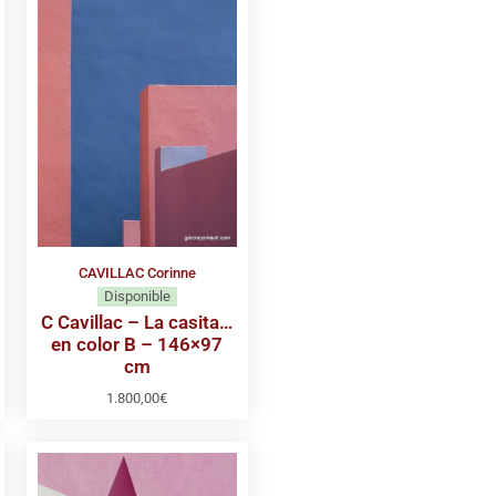
CAVILLAC Corinne
Disponible
C Cavillac – La casita…
en color B – 146×97
cm
1.800,00
€