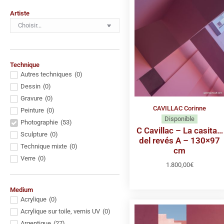
Artiste
Technique
Autres techniques
(
0
)
Dessin
(
0
)
Gravure
(
0
)
CAVILLAC Corinne
Peinture
(
0
)
Disponible
Photographie
(
53
)
C Cavillac – La casita…
Sculpture
(
0
)
del revés A – 130×97
Technique mixte
(
0
)
cm
Verre
(
0
)
1.800,00
€
Medium
Acrylique
(
0
)
Acrylique sur toile, vernis UV
(
0
)
Argentique
(
27
)