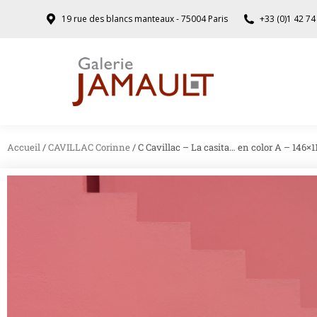
19 rue des blancs manteaux - 75004 Paris
+33 (0)1 42 74
Accueil
/
CAVILLAC Corinne
/ C Cavillac – La casita… en color A – 146×