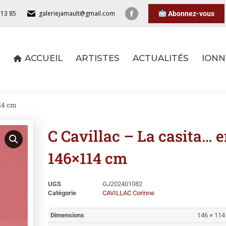
 13 85
galeriejamault@gmail.com
Abonnez-vous
ACCUEIL
ARTISTES
ACTUALITÉS
IONN
ACCUEIL
ARTISTES
ACTUALITÉS
IONN
114 cm
C Cavillac – La casita… e
146×114 cm
UGS
GJ202401082
Catégorie
CAVILLAC Corinne
Dimensions
146 × 114