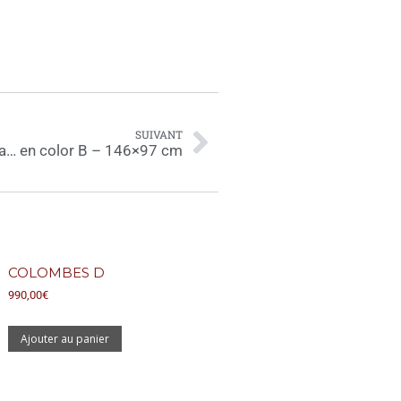
SUIVANT
ita… en color B – 146×97 cm
COLOMBES D
990,00
€
Ajouter au panier