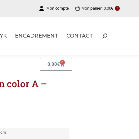
Mon compte
Mon panier:
0,00
€
0
YK
ENCADREMENT
CONTACT
YK
ENCADREMENT
CONTACT
0
0,00
€
n color A –
 cm