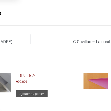
CADRE)
C Cavillac – La cas
TRINITE A
990,00
€
Ajouter au panier