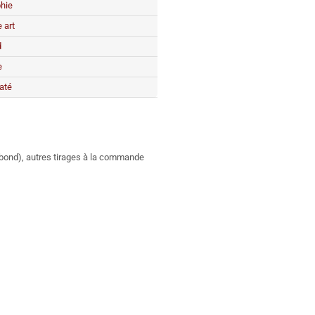
hie
 art
d
e
até
ibond), autres tirages à la commande