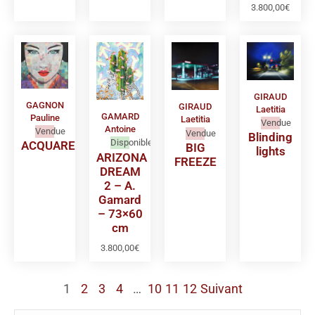
3.800,00
€
GIRAUD
GAGNON
GIRAUD
Laetitia
GAMARD
Pauline
Laetitia
Vendue
Antoine
Vendue
Vendue
Blinding
Disponible
ACQUARELLO
BIG
lights
ARIZONA
FREEZE
DREAM
2 – A.
Gamard
– 73×60
cm
3.800,00
€
1
2
3
4
…
10
11
12
Suivant