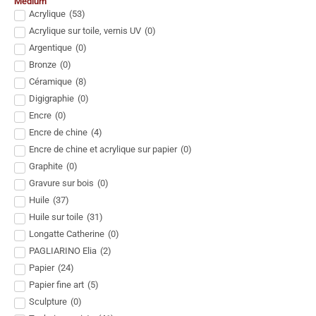
Medium
Acrylique
(
53
)
Acrylique sur toile, vernis UV
(
0
)
Argentique
(
0
)
Bronze
(
0
)
Céramique
(
8
)
Digigraphie
(
0
)
Encre
(
0
)
Encre de chine
(
4
)
Encre de chine et acrylique sur papier
(
0
)
Graphite
(
0
)
Gravure sur bois
(
0
)
Huile
(
37
)
Huile sur toile
(
31
)
Longatte Catherine
(
0
)
PAGLIARINO Elia
(
2
)
Papier
(
24
)
Papier fine art
(
5
)
Sculpture
(
0
)