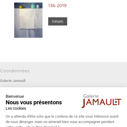
136-2019
Détails
Coordonnées
Galerie Jamault
19 rue des Blancs Manteaux
Bienvenue
75004 PARIS
Nous vous présentons
+33 (0)1 42 74 13 85
Les cookies
galeriejamault@gmail.com
On a attendu d'être sûrs que le contenu de ce site vous intéresse avant
de vous déranger, mais on aimerait bien vous accompagner pendant