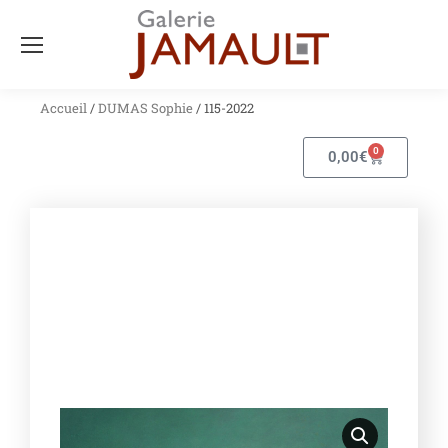
Accueil
/
DUMAS Sophie
/ 115-2022
0
0,00
€