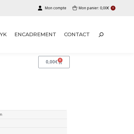
Mon compte
Mon panier:
0,00
€
0
YK
ENCADREMENT
CONTACT
YK
ENCADREMENT
CONTACT
0
0,00
€
cm