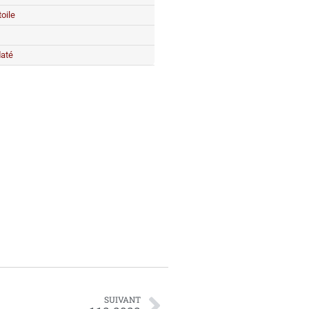
toile
daté
SUIVANT