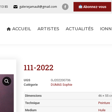
 13 85
galeriejamault@gmail.com
Abonnez-vous
ACCUEIL
ARTISTES
ACTUALITÉS
IONN
ACCUEIL
ARTISTES
ACTUALITÉS
IONN
111-2022
UGS
GJ202200736
Catégorie
DUMAS Sophie
Dimensions
46 × 55 
Technique
Peinture
Medium
Huile