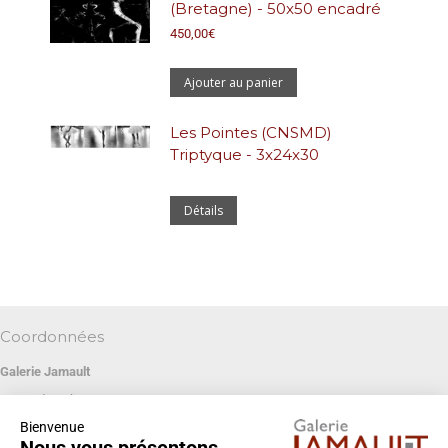
(Bretagne) - 50x50 encadré
450,00
€
Ajouter au panier
Les Pointes (CNSMD)
Triptyque - 3x24x30
Détails
Coordonnées
Galerie Jamault
19 rue des Blancs Manteaux
Bienvenue
75004 PARIS