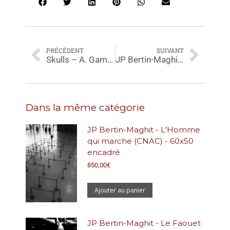
PRÉCÉDENT
SUIVANT
Skulls – A. Gamard – 116×89 cm
JP Bertin-Maghit – Saint Severin (Paris) – 50×50 encadré
Dans la même catégorie
JP Bertin-Maghit - L'Homme
qui marche (CNAC) - 60x50
encadré
850,00
€
Ajouter au panier
JP Bertin-Maghit - Le Faouet