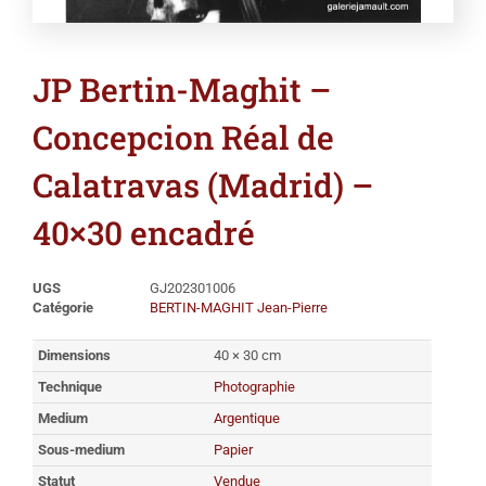
JP Bertin-Maghit –
Concepcion Réal de
Calatravas (Madrid) –
40×30 encadré
UGS
GJ202301006
Catégorie
BERTIN-MAGHIT Jean-Pierre
Dimensions
40 × 30 cm
Technique
Photographie
Medium
Argentique
Sous-medium
Papier
Statut
Vendue