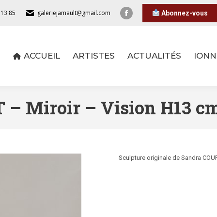
 13 85
galeriejamault@gmail.com
Abonnez-vous
ACCUEIL
ARTISTES
ACTUALITÉS
IONN
ACCUEIL
ARTISTES
ACTUALITÉS
IONN
– Miroir – Vision H13 
Sculpture originale de Sandra COUR