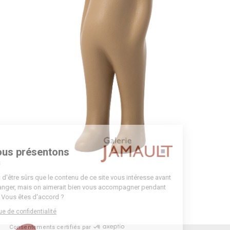
nvenue
us vous présentons
 cookies
 attendu d'être sûrs que le contenu de ce site vous intéresse avant
ous déranger, mais on aimerait bien vous accompagner pendant
e visite... Vous êtes d'accord ?
la politique de confidentialité
Consentements certifiés par