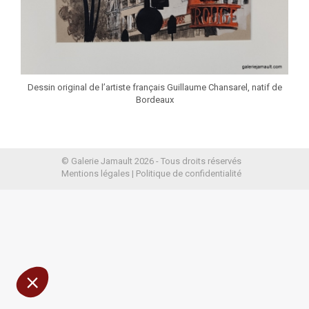
Dessin original de l’artiste français Guillaume Chansarel, natif de
Bordeaux
© Galerie Jamault 2026 - Tous droits réservés
présentons
Mentions légales
|
Politique de confidentialité
e sûrs que le contenu de ce site vous intéresse avant
, mais on aimerait bien vous accompagner pendant
s êtes d'accord ?
 confidentialité
nsentements certifiés par
Je choisis
OK pour moi