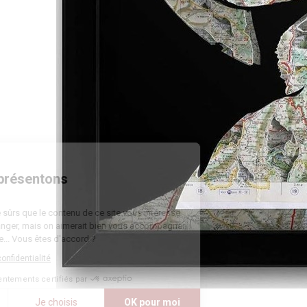
Bienvenue
Nous vous présentons
Les cookies
On a attendu d'être sûrs que le contenu de ce site vous intéresse
avant de vous déranger, mais on aimerait bien vous accompagner
pendant votre visite... Vous êtes d'accord ?
Lire la politique de confidentialité
Consentements certifiés par
Non merci
Je choisis
OK pour moi