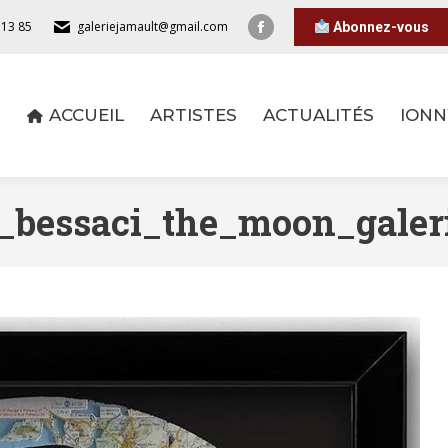
 13 85
galeriejamault@gmail.com
Abonnez-vous
ACCUEIL
ARTISTES
ACTUALITÉS
IONN
ACCUEIL
ARTISTES
ACTUALITÉS
IONN
_bessaci_the_moon_galer