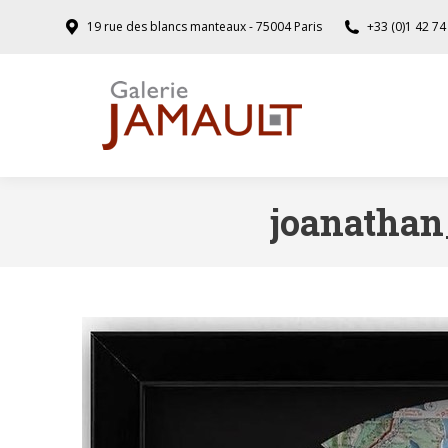
19 rue des blancs manteaux - 75004 Paris
+33 (0)1 42 74
joanathan