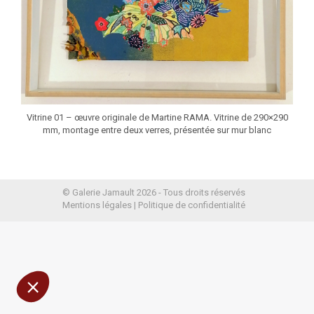
Vitrine 01 – œuvre originale de Martine RAMA. Vitrine de 290×290
mm, montage entre deux verres, présentée sur mur blanc
us présentons
© Galerie Jamault 2026 - Tous droits réservés
Mentions légales
|
Politique de confidentialité
'être sûrs que le contenu de ce site vous intéresse avant
ger, mais on aimerait bien vous accompagner pendant
 Vous êtes d'accord ?
e de confidentialité
Consentements certifiés par
i
Je choisis
OK pour moi