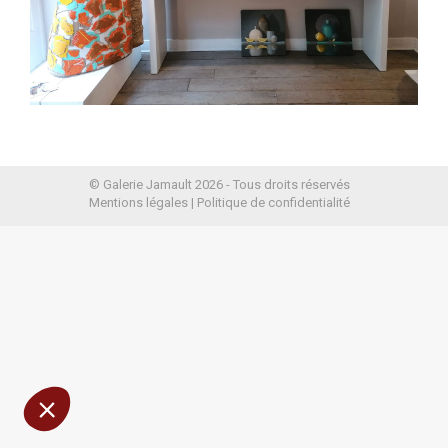
© Galerie Jamault 2026 - Tous droits réservés
Mentions légales
|
Politique de confidentialité
ons
 contenu de ce site vous intéresse avant
erait bien vous accompagner pendant
rd ?
é
ertifiés par