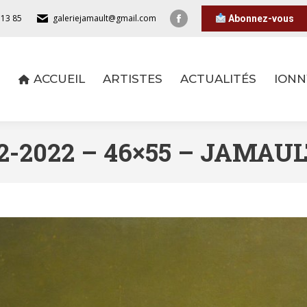
 13 85
galeriejamault@gmail.com
Abonnez-vous
ACCUEIL
ARTISTES
ACTUALITÉS
IONN
ACCUEIL
ARTISTES
ACTUALITÉS
IONN
2-2022 – 46×55 – JAMAU