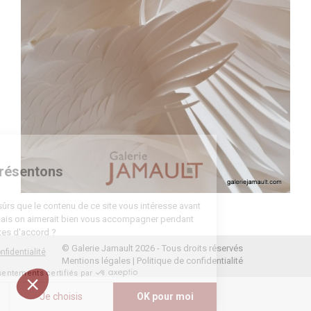
nvenue
us vous présentons
 cookies
 attendu d'être sûrs que le contenu de ce site vous intéresse avant
ous déranger, mais on aimerait bien vous accompagner pendant
e visite... Vous êtes d'accord ?
© Galerie Jamault 2026 - Tous droits réservés
la politique de confidentialité
Mentions légales
|
Politique de confidentialité
Consentements certifiés par
Non merci
Je choisis
OK pour moi