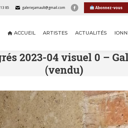
 13 85
galeriejamault@gmail.com
Abonnez-vous
ACCUEIL
ARTISTES
ACTUALITÉS
IONN
ACCUEIL
ARTISTES
ACTUALITÉS
IONN
rés 2023-04 visuel 0 – 
(vendu)