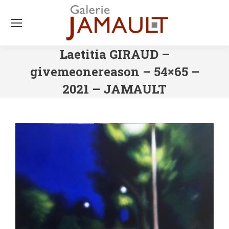
Laetitia GIRAUD –
givemeonereason – 54×65 –
2021 – JAMAULT