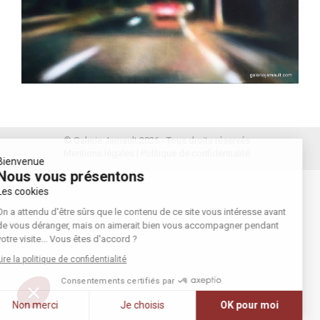
© Galerie Jamault 2026 - Tous droits réservés
Mentions légales
|
Politique de confidentialité
Bienvenue
Nous vous présentons
Les cookies
On a attendu d'être sûrs que le contenu de ce site vous intéresse avant
de vous déranger, mais on aimerait bien vous accompagner pendant
votre visite... Vous êtes d'accord ?
Lire la politique de confidentialité
Consentements certifiés par
Non merci
Je choisis
OK pour moi