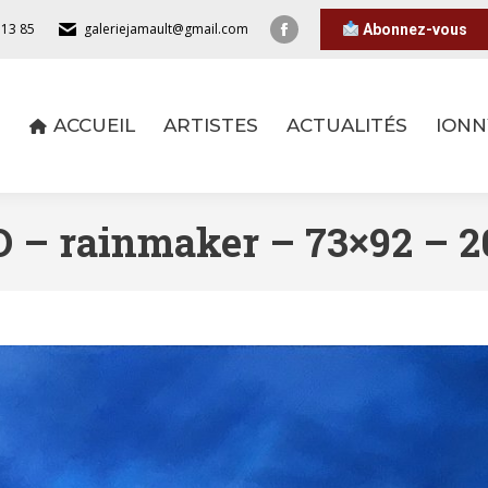
 13 85
galeriejamault@gmail.com
Abonnez-vous
ACCUEIL
ARTISTES
ACTUALITÉS
IONN
ACCUEIL
ARTISTES
ACTUALITÉS
IONN
D – rainmaker – 73×92 –