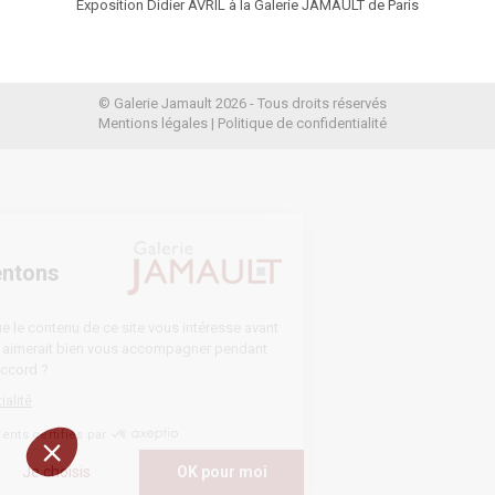
Exposition Didier AVRIL à la Galerie JAMAULT de Paris
© Galerie Jamault 2026 - Tous droits réservés
Mentions légales
|
Politique de confidentialité
ous présentons
s
 d'être sûrs que le contenu de ce site vous intéresse avant
anger, mais on aimerait bien vous accompagner pendant
.. Vous êtes d'accord ?
que de confidentialité
Consentements certifiés par
rci
Je choisis
OK pour moi