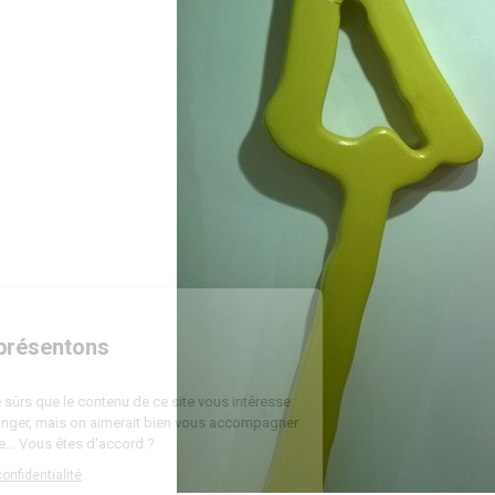
Bienvenue
Nous vous présentons
Les cookies
On a attendu d'être sûrs que le contenu de ce site vous intéresse
avant de vous déranger, mais on aimerait bien vous accompagner
pendant votre visite... Vous êtes d'accord ?
Lire la politique de confidentialité