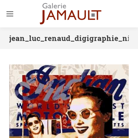
jean_luc_renaud_digigraphie_nic