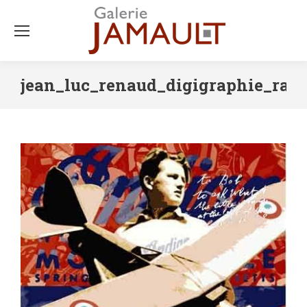
jean_luc_renaud_digigraphie_raz