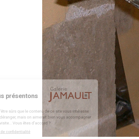
Bienvenue
Nous vous présentons
Les cookies
On a attendu d'être sûrs que le contenu de ce site vous intéresse
avant de vous déranger, mais on aimerait bien vous accompagner
pendant votre visite... Vous êtes d'accord ?
Lire la politique de confidentialité