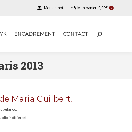
Mon compte
Mon panier:
0,00
€
0
YK
ENCADREMENT
CONTACT
YK
ENCADREMENT
CONTACT
ris 2013
de Maria Guilbert.
populaires.
blic indifférent.