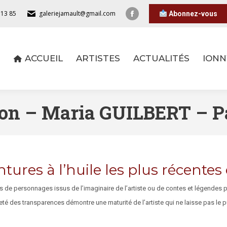
 13 85
galeriejamault@gmail.com
Abonnez-vous
ACCUEIL
ARTISTES
ACTUALITÉS
IONN
ACCUEIL
ARTISTES
ACTUALITÉS
IONN
ion – Maria GUILBERT – Pa
tures à l’huile les plus récentes 
rs de personnages issus de l’imaginaire de l’artiste ou de contes et légendes 
reté des transparences démontre une maturité de l’artiste qui ne laisse pas le pu