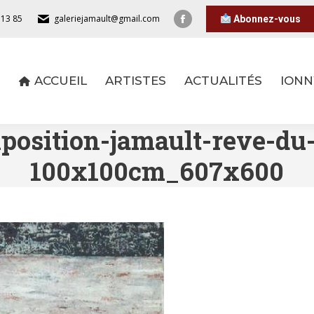
 13 85
galeriejamault@gmail.com
Abonnez-vous
ACCUEIL
ARTISTES
ACTUALITÉS
IONN
ACCUEIL
ARTISTES
ACTUALITÉS
IONN
position-jamault-reve-du
100x100cm_607x600