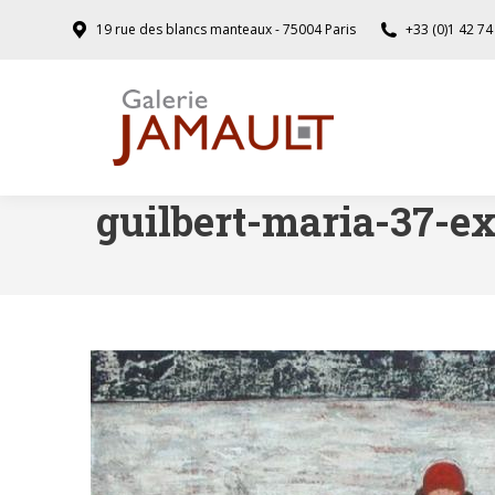
19 rue des blancs manteaux - 75004 Paris
+33 (0)1 42 74
guilbert-maria-37-ex