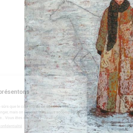
Bienvenue
Nous vous présentons
Les cookies
On a attendu d'être sûrs que le contenu de ce site vous intéresse
avant de vous déranger, mais on aimerait bien vous accompagner
pendant votre visite... Vous êtes d'accord ?
Lire la politique de confidentialité