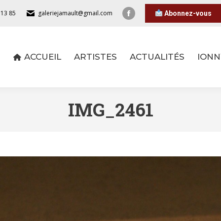
 13 85
galeriejamault@gmail.com
Abonnez-vous
ACCUEIL
ARTISTES
ACTUALITÉS
IONN
ACCUEIL
ARTISTES
ACTUALITÉS
IONN
IMG_2461