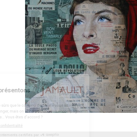
Bienvenue
Nous vous présentons
Les cookies
On a attendu d'être sûrs que le contenu de ce site vous intéresse
avant de vous déranger, mais on aimerait bien vous accompagner
pendant votre visite... Vous êtes d'accord ?
Lire la politique de confidentialité
Consentements certifiés par