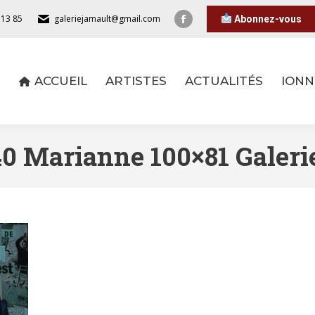
 13 85
galeriejamault@gmail.com
Abonnez-vous
ACCUEIL
ARTISTES
ACTUALITÉS
IONN
ACCUEIL
ARTISTES
ACTUALITÉS
IONN
0 Marianne 100×81 Galeri