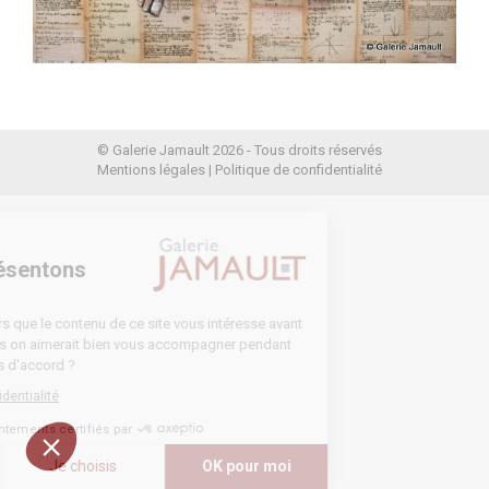
© Galerie Jamault 2026 - Tous droits réservés
Mentions légales
|
Politique de confidentialité
enue
 vous présentons
okies
tendu d'être sûrs que le contenu de ce site vous intéresse avant
s déranger, mais on aimerait bien vous accompagner pendant
isite... Vous êtes d'accord ?
politique de confidentialité
Consentements certifiés par
n merci
Je choisis
OK pour moi