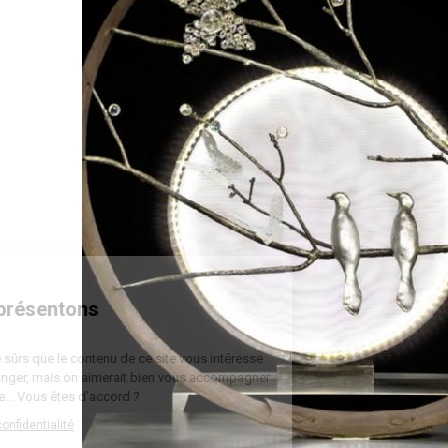
Bienvenue
Nous vous présentons
Les cookies
On a attendu d'être sûrs que le contenu de ce site vous intéresse
avant de vous déranger, mais on aimerait bien vous accompagner
pendant votre visite... Vous êtes d'accord ?
Lire la politique de confidentialité