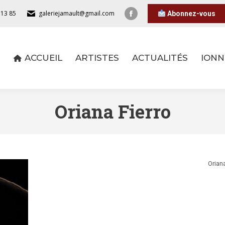
 13 85
galeriejamault@gmail.com
Abonnez-vous
ACCUEIL
ARTISTES
ACTUALITÉS
IONN
ACCUEIL
ARTISTES
ACTUALITÉS
IONN
Oriana Fierro
Oriana