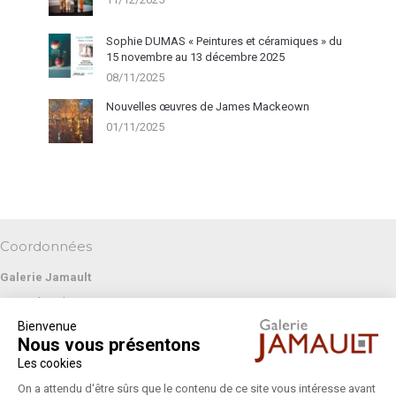
Sophie DUMAS « Peintures et céramiques » du
15 novembre au 13 décembre 2025
08/11/2025
Nouvelles œuvres de James Mackeown
01/11/2025
Coordonnées
Galerie Jamault
19 rue des Blancs Manteaux
Bienvenue
75004 PARIS
Nous vous présentons
+33 (0)1 42 74 13 85
Les cookies
galeriejamault@gmail.com
On a attendu d'être sûrs que le contenu de ce site vous intéresse avant