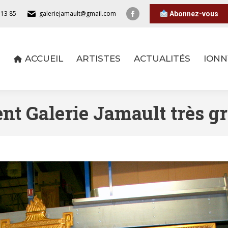
 13 85
galeriejamault@gmail.com
Abonnez-vous
ACCUEIL
ARTISTES
ACTUALITÉS
IONN
ACCUEIL
ARTISTES
ACTUALITÉS
IONN
t Galerie Jamault très g