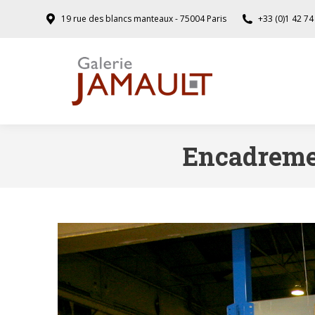
19 rue des blancs manteaux - 75004 Paris
+33 (0)1 42 74
Encadremen