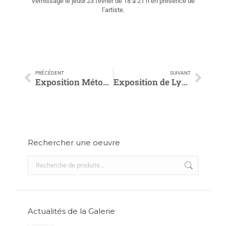
Vernissage le jeudi 23 février de 18 à 21 h en présence de
l’artiste.
PRÉCÉDENT
SUIVANT
Exposition Métonymie de ARTISTE OUVRIER chez Galerie Jamault Versailles
Exposition de Lysa Sarkis à la Galerie Jamault Paris
Rechercher une oeuvre
Actualités de la Galerie