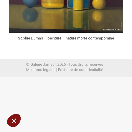
Sophie Dumas – peinture – nature morte contemporaine
© Galerie Jamault 2026 - Tous droits réservés
Mentions légales
|
Politique de confidentialité
résentons
sûrs que le contenu de ce site vous intéresse avant
mais on aimerait bien vous accompagner pendant
êtes d'accord ?
onfidentialité
entements certifiés par
Je choisis
OK pour moi