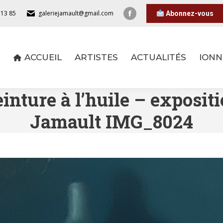
 13 85
galeriejamault@gmail.com
Abonnez-vous
ACCUEIL
ARTISTES
ACTUALITÉS
IONN
ACCUEIL
ARTISTES
ACTUALITÉS
IONN
nture à l’huile – expositi
Jamault IMG_8024