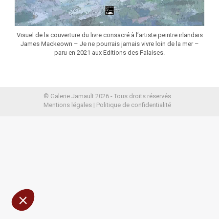
Visuel de la couverture du livre consacré à l’artiste peintre irlandais
James Mackeown – Je ne pourrais jamais vivre loin de la mer –
paru en 2021 aux Editions des Falaises.
© Galerie Jamault 2026 - Tous droits réservés
Mentions légales
|
Politique de confidentialité
présentons
e sûrs que le contenu de ce site vous intéresse avant
, mais on aimerait bien vous accompagner pendant
s êtes d'accord ?
 confidentialité
nsentements certifiés par
Je choisis
OK pour moi