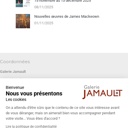
15 novembre au 13 décembre 2025
08/11/2025
Nouvelles œuvres de James Mackeown
01/11/2025
Coordonnées
Galerie Jamault
19 rue des Blancs Manteaux
Bienvenue
75004 PARIS
Nous vous présentons
+33 (0)1 42 74 13 85
Les cookies
galeriejamault@gmail.com
On a attendu d'être sûrs que le contenu de ce site vous intéresse avant
de vous déranger, mais on aimerait bien vous accompagner pendant
votre visite... Vous êtes d'accord ?
Lire la politique de confidentialité