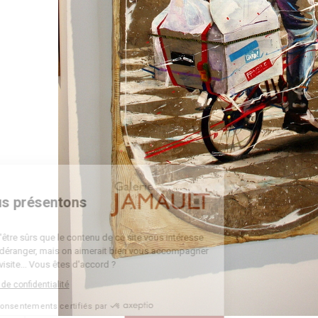
Bienvenue
Nous vous présentons
Les cookies
On a attendu d'être sûrs que le contenu de ce site vous intéresse
avant de vous déranger, mais on aimerait bien vous accompagner
pendant votre visite... Vous êtes d'accord ?
Lire la politique de confidentialité
Consentements certifiés par