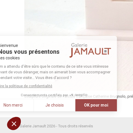
Bienvenue
Nous vous présentons
Les cookies
On a attendu d'être sûrs que le contenu de ce site vous intéresse
avant de vous déranger, mais on aimerait bien vous accompagner
pendant votre visite... Vous êtes d'accord ?
Lire la politique de confidentialité
Consentements certifiés par
Sculpture originale de l’artiste française Catherine Brugnolo, pr
Non merci
Je choisis
OK pour moi
Axeptio consent
Plateforme de Gestion du Consentement : Personnalisez vos Options
Notre plateforme vous permet d'adapter et de gérer vos paramètres de conf
© Galerie Jamault 2026 - Tous droits réservés