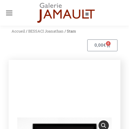
Accueil
/
BESSACI Joanathan
/ Stars
0
0,00
€