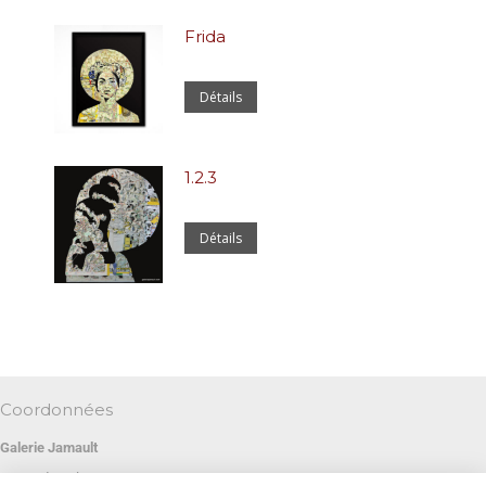
Frida
Détails
1.2.3
Détails
Coordonnées
Galerie Jamault
19 rue des Blancs Manteaux