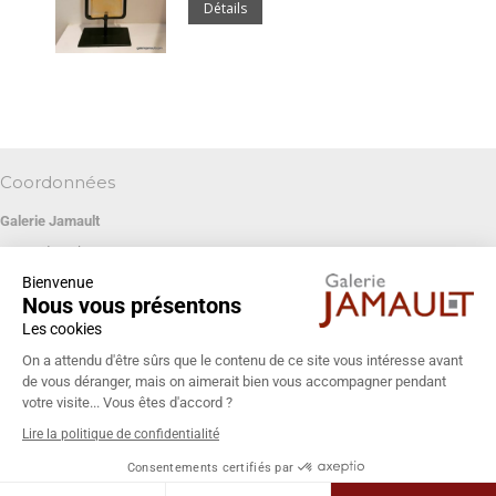
Détails
Coordonnées
Galerie Jamault
19 rue des Blancs Manteaux
Bienvenue
75004 PARIS
Nous vous présentons
+33 (0)1 42 74 13 85
Les cookies
galeriejamault@gmail.com
On a attendu d'être sûrs que le contenu de ce site vous intéresse avant
de vous déranger, mais on aimerait bien vous accompagner pendant
votre visite... Vous êtes d'accord ?
Lire la politique de confidentialité
Consentements certifiés par
© Galerie Jamault 2026 - Tous droits réservés