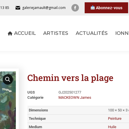
 13 85
galeriejamault@gmail.com
Abonnez-vous
ACCUEIL
ARTISTES
ACTUALITÉS
IONN
ACCUEIL
ARTISTES
ACTUALITÉS
IONN
Chemin vers la plage
UGS
GJ202501277
Catégorie
MACKEOWN James
Dimensions
100 × 50 × 3
Technique
Peinture
Medium
Huile