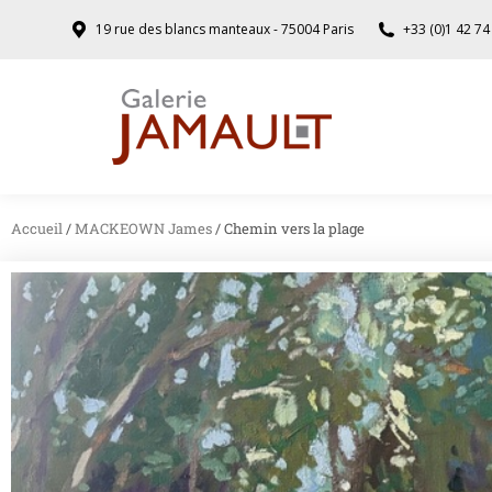
19 rue des blancs manteaux - 75004 Paris
+33 (0)1 42 74
Accueil
/
MACKEOWN James
/ Chemin vers la plage