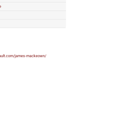
e
mault.com/james-mackeown/