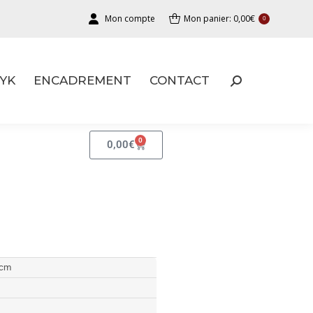
Mon compte
Mon panier:
0,00
€
0
YK
ENCADREMENT
CONTACT
YK
ENCADREMENT
CONTACT
0
0,00
€
 cm