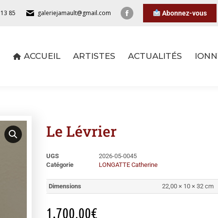
 13 85
galeriejamault@gmail.com
Abonnez-vous
ACCUEIL
ARTISTES
ACTUALITÉS
IONN
ACCUEIL
ARTISTES
ACTUALITÉS
IONN
Le Lévrier
UGS
2026-05-0045
Catégorie
LONGATTE Catherine
Dimensions
22,00 × 10 × 32 cm
1.700,00
€