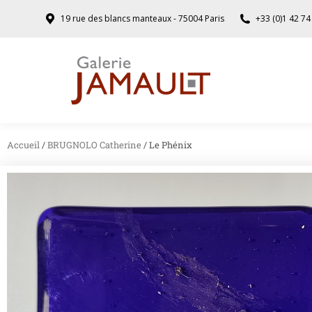
19 rue des blancs manteaux - 75004 Paris
+33 (0)1 42 74
Accueil
/
BRUGNOLO Catherine
/ Le Phénix