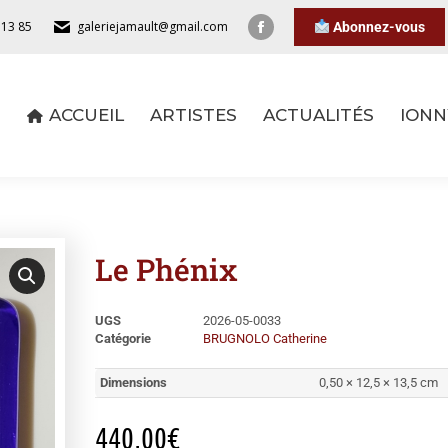
 13 85
galeriejamault@gmail.com
Abonnez-vous
ACCUEIL
ARTISTES
ACTUALITÉS
IONN
ACCUEIL
ARTISTES
ACTUALITÉS
IONN
Le Phénix
UGS
2026-05-0033
Catégorie
BRUGNOLO Catherine
Dimensions
0,50 × 12,5 × 13,5 cm
440,00
€