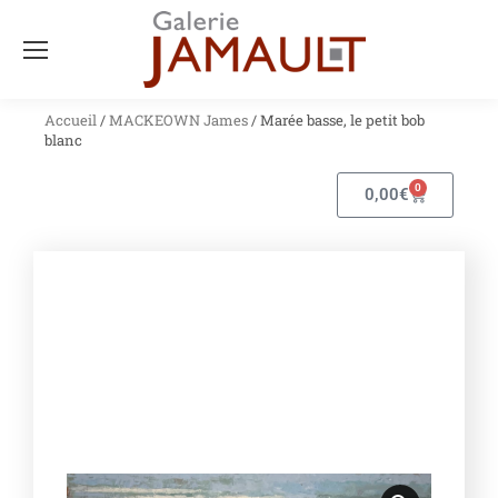
Accueil
/
MACKEOWN James
/ Marée basse, le petit bob
blanc
0
0,00
€