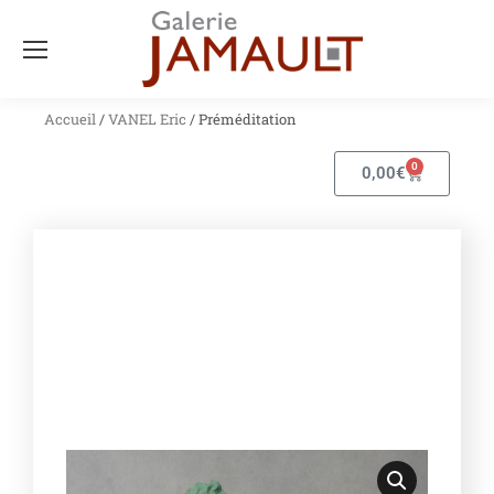
Accueil
/
VANEL Eric
/ Préméditation
0
0,00
€