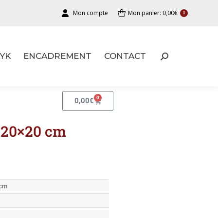
Mon compte
Mon panier:
0,00
€
0
YK
ENCADREMENT
CONTACT
YK
ENCADREMENT
CONTACT
0
0,00
€
 20×20 cm
 cm